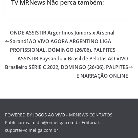
TV MRNews Não perca também:
ONDE ASSISTIR Argentinos Juniors x Arsenal
Sarandí AO VIVO AGORA ARGENTINO LIGA
PROFISSIONAL, DOMINGO (26/06), PALPITES
ASSISTIR Paysandu x Brasil de Pelotas AO VIVO
Brasileiro SÉRIE C 2022, DOMINGO (26/06), PALPITES
E NARRAÇÃO ONLINE
POWERED BY
JOGOS AO VIVO
- MRNEWS CONTATOS
Publiciários:
midia@oimeliga.com.br
Editorial:
suporte@oimeliga.com.br