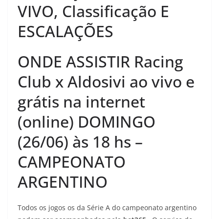
VIVO, Classificação E
ESCALAÇÕES
ONDE ASSISTIR Racing
Club x Aldosivi
ao vivo e
grátis na internet
(online) DOMINGO
(26/06) às 18 hs –
CAMPEONATO
ARGENTINO
Todos os jogos os da Série A do campeonato argentino