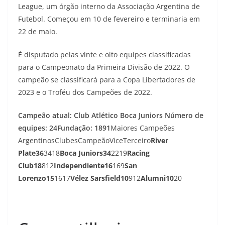
League, um órgão interno da Associação Argentina de
Futebol. Começou em 10 de fevereiro e terminaria em
22 de maio.
É disputado pelas vinte e oito equipes classificadas
para o Campeonato da Primeira Divisão de 2022. O
campeão se classificará para a Copa Libertadores de
2023 e o Troféu dos Campeões de 2022.
Campeão atual: Club Atlético Boca Juniors
Número de
equipes: 24
Fundação: 1891
Maiores Campeões
ArgentinosClubesCampeãoViceTerceiro
River
Plate
36
3418
Boca Juniors
34
2219
Racing
Club
18
812
Independiente
16
169
San
Lorenzo
15
1617
Vélez Sarsfield
10
912
Alumni
10
20