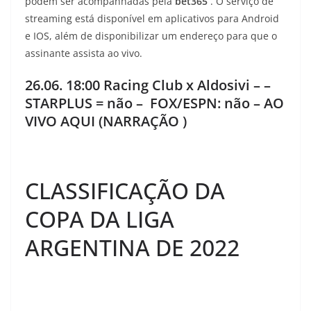
podem ser acompanhadas pela
bet365
. O serviço de
streaming está disponível em aplicativos para Android
e IOS, além de disponibilizar um endereço para que o
assinante assista ao vivo.
26.06. 18:00 Racing Club x Aldosivi – –
STARPLUS = não – FOX/ESPN: não – AO
VIVO AQUI (NARRAÇÃO )
CLASSIFICAÇÃO DA
COPA DA LIGA
ARGENTINA DE 2022