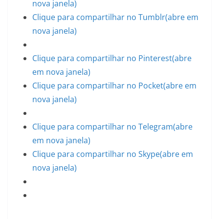
nova janela)
Clique para compartilhar no Tumblr(abre em
nova janela)
Clique para compartilhar no Pinterest(abre
em nova janela)
Clique para compartilhar no Pocket(abre em
nova janela)
Clique para compartilhar no Telegram(abre
em nova janela)
Clique para compartilhar no Skype(abre em
nova janela)