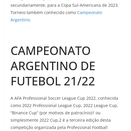
secundariamente, para a Copa Sul-Americana de 2023.
Torneio também conhecido como
Campeonato
Argentino
.
CAMPEONATO
ARGENTINO DE
FUTEBOL 21/22
A AFA Professional Soccer League Cup 2022, conhecida
como 2022 Professional League Cup, 2022 League Cup,
“Binance Cup” (por motivos de patrocínio)1 ou
simplesmente 2022 Cup,2 é a terceira edição desta
competição organizada pela Professional Football