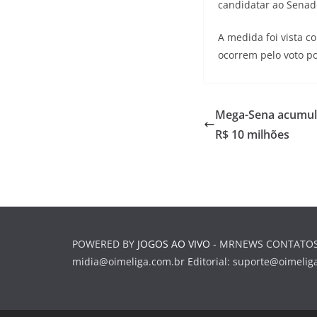
candidatar ao Senad
A medida foi vista c
ocorrem pelo voto po
Mega-Sena acumula 
R$ 10 milhões
POWERED BY
JOGOS AO VIVO
- MRNEWS CONTATOS P
midia@oimeliga.com.br
Editorial:
suporte@oimelig