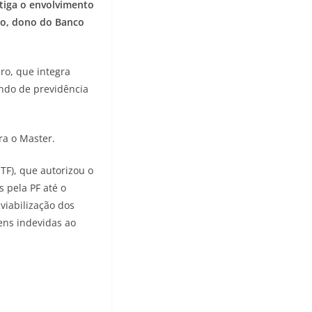
stiga o envolvimento
ro, dono do Banco
ero, que integra
undo de previdência
ra o Master.
F), que autorizou o
 pela PF até o
viabilização dos
ens indevidas ao