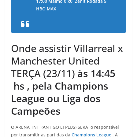
17:00 Malmö 0 x0 Zenit Rodada 5
HBO MAX
Onde assistir Villarreal x
Manchester United
TERÇA (23/11)
às 14:45
hs
,
pela Champions
League ou Liga dos
Campeões
O ARENA TNT (ANTIGO EI PLUS) SERÁ o responsável
por transmitir as partidas da
Champions League
. A