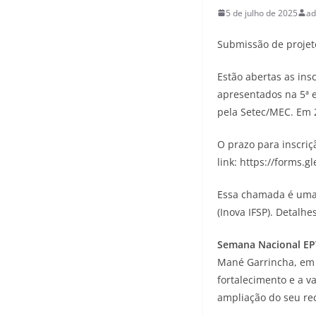
5 de julho de 2025
ad
Submissão de projeto
Estão abertas as ins
apresentados na 5ª 
pela Setec/MEC. Em 2
O prazo para inscriç
link: https://forms.
Essa chamada é uma i
(Inova IFSP). Detalh
Semana Nacional EP
Mané Garrincha, em Br
fortalecimento e a v
ampliação do seu rec