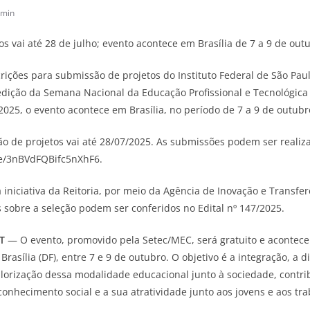
min
s vai até 28 de julho; evento acontece em Brasília de 7 a 9 de out
crições para submissão de projetos do Instituto Federal de São Paul
edição da Semana Nacional da Educação Profissional e Tecnológica
025, o evento acontece em Brasília, no período de 7 a 9 de outubr
ão de projetos vai até 28/07/2025. As submissões podem ser reali
gle/3nBVdFQBifc5nXhF6.
niciativa da Reitoria, por meio da Agência de Inovação e Transfer
es sobre a seleção podem ser conferidos no Edital nº 147/2025.
T
— O evento, promovido pela Setec/MEC, será gratuito e acontec
asília (DF), entre 7 e 9 de outubro. O objetivo é a integração, a d
alorização dessa modalidade educacional junto à sociedade, contr
onhecimento social e a sua atratividade junto aos jovens e aos tr