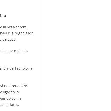
ubro
o (IFSP) a serem
 (SNEPT), organizada
o de 2025.
zadas por meio do
ência de Tecnologia
erá na Arena BRB
ivulgação, o
ibuindo com a
abalhadores.