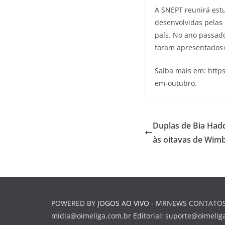
A SNEPT reunirá estu
desenvolvidas pelas 
país. No ano passado
foram apresentados m
Saiba mais em: http
em-outubro.
Duplas de Bia Had
às oitavas de Wim
POWERED BY
JOGOS AO VIVO
- MRNEWS CONTATOS P
midia@oimeliga.com.br
Editorial:
suporte@oimelig