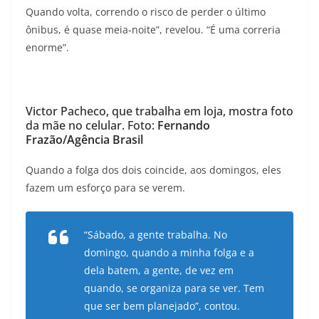
Quando volta, correndo o risco de perder o último
ônibus, é quase meia-noite”, revelou. “É uma correria
enorme”.
Victor Pacheco, que trabalha em loja, mostra foto
da mãe no celular. Foto:
Fernando
Frazão/Agência Brasil
Quando a folga dos dois coincide, aos domingos, eles
fazem um esforço para se verem.
“Sábado, a gente trabalha. No
domingo, quando a minha folga e a
dela batem, a gente, de vez em
quando, se organiza para se ver. Tem
que ser bem planejado”, contou.