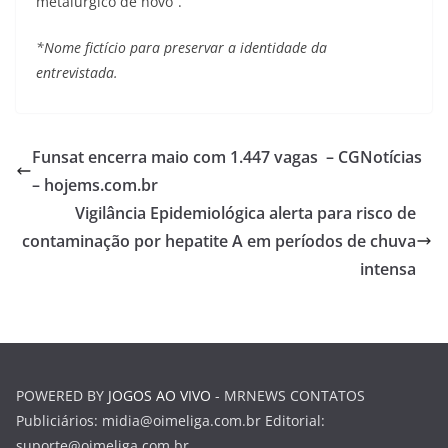
metalúrgico de novo”.
*Nome fictício para preservar a identidade da
entrevistada.
Funsat encerra maio com 1.447 vagas – CGNotícias
– hojems.com.br
Vigilância Epidemiológica alerta para risco de
contaminação por hepatite A em períodos de chuva
intensa
POWERED BY
JOGOS AO VIVO
- MRNEWS CONTATOS
Publiciários:
midia@oimeliga.com.br
Editorial:
suporte@oimeliga.com.br