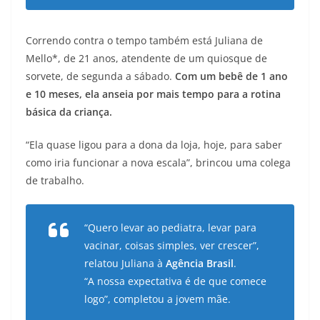
Correndo contra o tempo também está Juliana de
Mello*, de 21 anos, atendente de um quiosque de
sorvete, de segunda a sábado.
Com um bebê de 1 ano
e 10 meses, ela anseia por mais tempo para a rotina
básica da criança.
“Ela quase ligou para a dona da loja, hoje, para saber
como iria funcionar a nova escala”, brincou uma colega
de trabalho.
“Quero levar ao pediatra, levar para
vacinar, coisas simples, ver crescer”,
relatou Juliana à
Agência Brasil
.
“A nossa expectativa é de que comece
logo”, completou a jovem mãe.