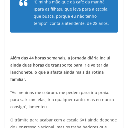
“É minha mãe que dá café da manhã
[para as filhas], que leva para a escola,
que busca, porque eu não tenho
tempo”, conta a atendente, de 28 anos.
Além das 44 horas semanais, a jornada diária inclui
ainda duas horas de transporte para ir e voltar da
lanchonete, o que a afasta ainda mais da rotina
familiar.
“As meninas me cobram, me pedem para ir à praia,
para sair com elas, ir a qualquer canto, mas eu nunca
consigo”, lamentou.
O trâmite para acabar com a escala 6×1 ainda depende
do Congresso Nacional, mas os trabalhadores que